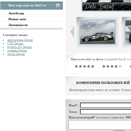
Весь мир авто на InfoCar
Автобазар
Новые авто
Автоновости
Смотрите также:
автосалоны Jaguar
СТО Jaguar
купить б/у Jaguar
отзывы Jaguar
тесты Jaguar
Проголосуйте за фото
(средний бал
2
, г
КОМЕНТАРИИ ПОЛЬЗОВАТЕЛЕЙ
Коментариев пока никто не оставил. Стань
Имя*:
Тема:
Ваш коментарий*
(осталось символов:
300