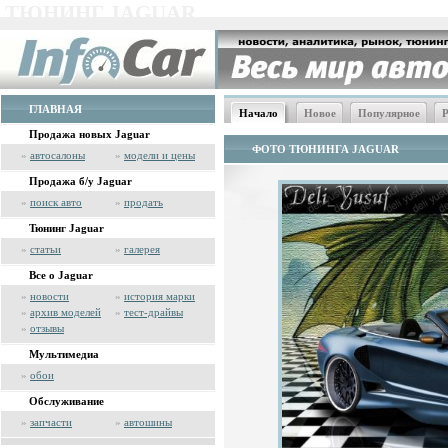
ТЮНИНГ JAGUAR
ГЛАВНАЯ
Начало
Новое
Популярное
Р
Продажа новых Jaguar
ФОТО ТЮНИНГА JAGUAR
»
автосалоны
»
модели и цены
Продажа б/у Jaguar
»
поиск авто
»
продать
Тюнинг Jaguar
»
статьи
»
галерея
Все о Jaguar
»
новости
»
история марки
»
архив моделей
»
тест-драйвы
»
отзывы
Мультимедиа
»
обои
Обслуживание
»
запчасти
»
автошины